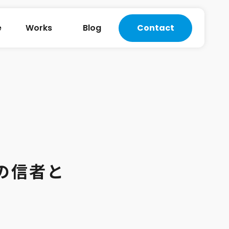
e
Works
Blog
Contact
の信者と