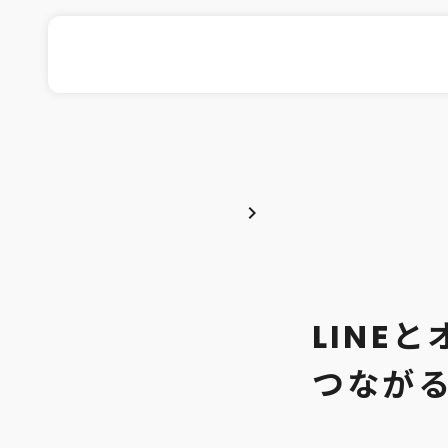
chevron_right
LINE
つなが