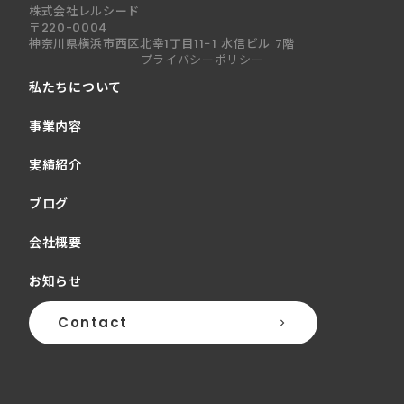
株式会社レルシード
〒220-0004
神奈川県横浜市西区北幸1丁目11−1 水信ビル 7階
プライバシーポリシー
私たちについて
事業内容
実績紹介
ブログ
会社概要
お知らせ
Contact
keyboard_arrow_right